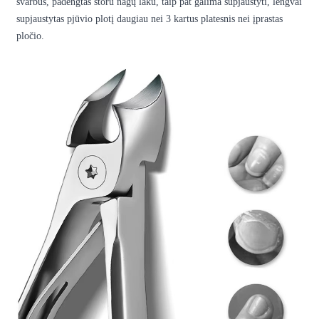
svarbus, padengtas storu nagų laku, taip pat galima supjaustyti, lengvai
supjaustytas pjūvio plotį daugiau nei 3 kartus platesnis nei įprastas
pločio.