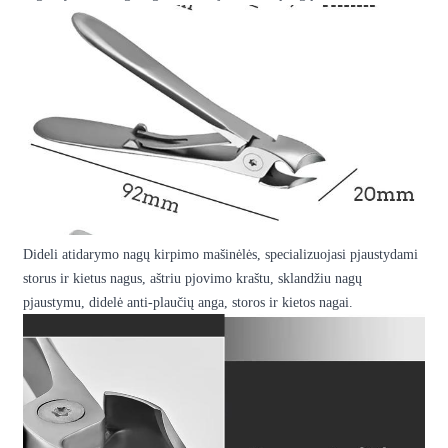
Dideli atidarymo nagų kirpimo mašinėlės, specializuojasi pjaustydami
storus ir kietus nagus, aštriu pjovimo kraštu, sklandžiu nagų
pjaustymu, didelė anti-plaučių anga, storos ir kietos nagai.