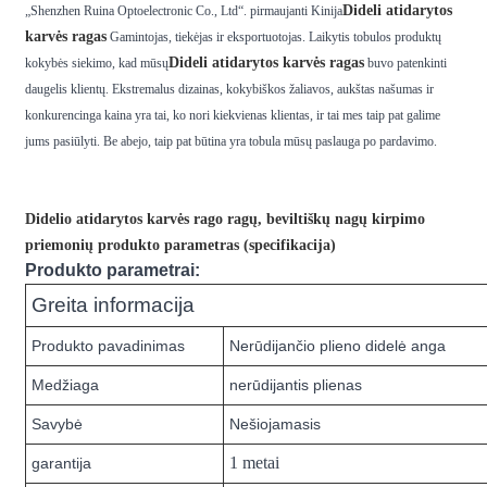
Dideli atidarytos
„Shenzhen Ruina Optoelectronic Co., Ltd“. pirmaujanti Kinija
karvės ragas
Gamintojas, tiekėjas ir eksportuotojas. Laikytis tobulos produktų
Dideli atidarytos karvės ragas
kokybės siekimo, kad mūsų
buvo patenkinti
daugelis klientų. Ekstremalus dizainas, kokybiškos žaliavos, aukštas našumas ir
konkurencinga kaina yra tai, ko nori kiekvienas klientas, ir tai mes taip pat galime
jums pasiūlyti. Be abejo, taip pat būtina yra tobula mūsų paslauga po pardavimo.
Didelio atidarytos karvės rago ragų, beviltiškų nagų kirpimo
priemonių produkto parametras (specifikacija)
Produkto parametrai:
Greita informacija
Produkto pavadinimas
Nerūdijančio plieno didelė anga
Medžiaga
nerūdijantis plienas
Savybė
Nešiojamasis
1 metai
garantija