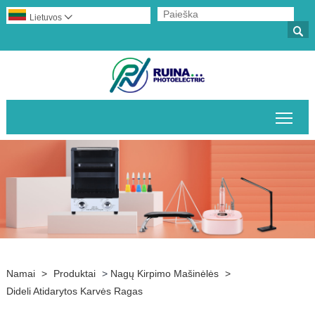
Lietuvos


Perj
Namai
>
Produktai
>
Nagų Kirpimo Mašinėlės
>
Dideli Atidarytos Karvės Ragas