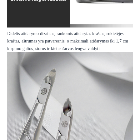
Didelis atidarymo dizainas, rankomis atidarytas kraštas, sukietėjęs
kraštas, aštrumas yra patvaresnis, o maksimali atidarymas iki 1,7 cm
kirpimo galios, storos ir kietus šarvus lengva valdyti.