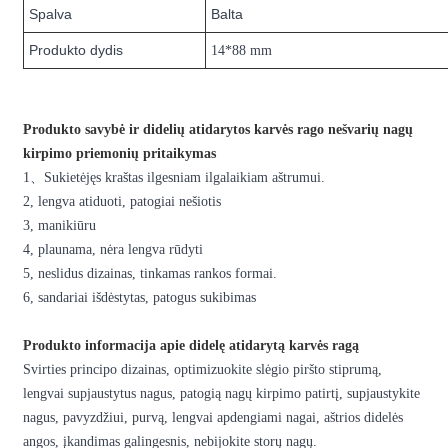
Spalva
Balta
Produkto dydis
14*88 mm
Produkto savybė ir didelių atidarytos karvės rago nešvarių nagų
kirpimo priemonių pritaikymas
1
、
Sukietėjęs kraštas ilgesniam ilgalaikiam aštrumui.
2, lengva atiduoti, patogiai nešiotis
3, manikiūru
4, plaunama, nėra lengva rūdyti
5, neslidus dizainas, tinkamas rankos formai.
6, sandariai išdėstytas, patogus sukibimas
Produkto informacija apie didelę atidarytą karvės ragą
Svirties principo dizainas, optimizuokite slėgio piršto stiprumą,
lengvai supjaustytus nagus, patogią nagų kirpimo patirtį, supjaustykite
nagus, pavyzdžiui, purvą, lengvai apdengiami nagai, aštrios didelės
angos, įkandimas galingesnis, nebijokite storų nagų.