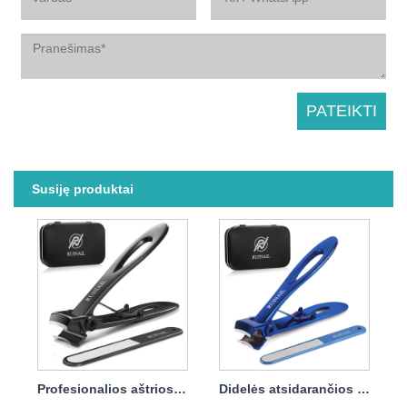
Susiję produktai
Profesionalios aštrios nagų kirpimo mašinėlės, skirtos moteriai, vyrui, augintiniui
Didelės atsidarančios nagų kirpimo mašinėlės kietiems ir storiems nagams