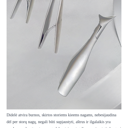
Didelė atvira burnos, skirtos storiems kieems nagams, nebesijaudina
dėl per storų nagų, negali būti supjaustyti, aštrus ir ilgalaikis yra