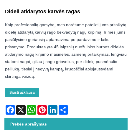
Dideli atidarytos karvės ragas
Kaip profesionalią gamybą, mes norėtume pateikti jums pritaikytą
didelę atidarytą karvių rago bekvadytą nagų kirpimą. Ir mes jums
pasiūlysime geriausią aptarnavimą po pardavimo ir laiku
pristatymo. Produktas yra 45 laipsnių nuožulnios burnos didelės
atidarymo nagų kirpimo mašinėlės, ašmenų pritaikymas, lengviau
statomi nagai, giliau į nagų griovelius, per didelę pusmėnulio
peiliuką, tiesiai į negyvą kampą, kruopščiai apipjaustydami
skirtingą vaizdą.
Siųsti užklausą
Facebook
X
WhatsApp
Pinterest
LinkedIn
Share
Prekės aprašymas