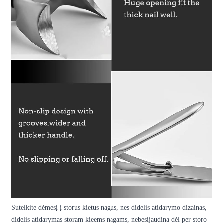
Sutelkite dėmesį į storus kietus nagus, nes didelis atidarymo dizainas,
didelis atidarymas storam kieems nagams, nebesijaudina dėl per storo