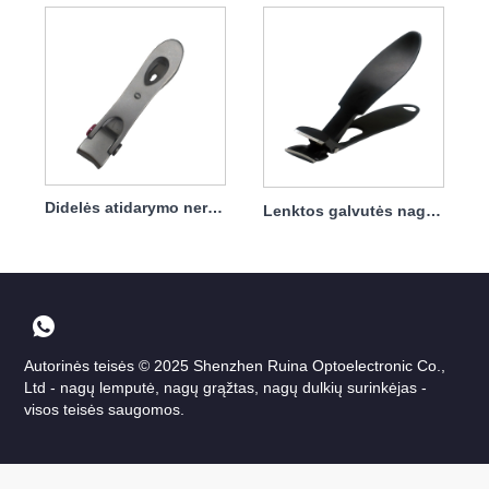
Didelės atidarymo nerūdijančio plieno nagų kirpimo mašinėlės yra atsparūs purslams
Lenktos galvutės nagų kirpimo mašinėlės
Autorinės teisės © 2025 Shenzhen Ruina Optoelectronic Co.,
Ltd - nagų lemputė, nagų grąžtas, nagų dulkių surinkėjas -
visos teisės saugomos.