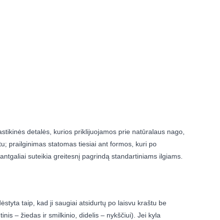
tikinės detalės, kurios priklijuojamos prie natūralaus nago,
; prailginimas statomas tiesiai ant formos, kuri po
tgaliai suteikia greitesnį pagrindą standartiniams ilgiams.
tyta taip, kad ji saugiai atsidurtų po laisvu kraštu be
s – žiedas ir smilkinio, didelis – nykščiui). Jei kyla