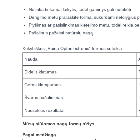
Netinka tinkamai laikytis, todėl gaminys gali nutekėti
Dengimo metu praraskite formą, sukurdami netolygius pl
Plyšimas ar pasislinkimas kietėjimo metu, todėl reikia per
Pašalinus pažeisti natūralų nagą
Kokybiškos „Ruina Optoelectronic“ formos suteikia:
Nauda
Didelis kietumas
Geras klampumas
Švarus pašalinimas
Nuoseklus rezultatai
Mūsų siūlomos nagų formų rūšys
Pagal medžiagą