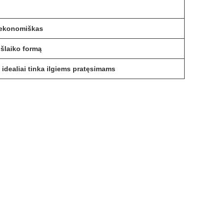
, ekonomiškas
išlaiko formą
i, idealiai tinka ilgiems pratęsimams