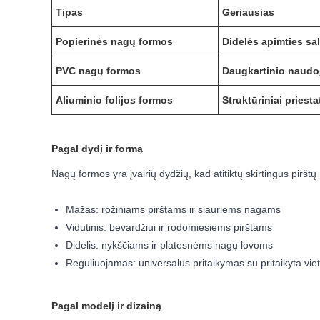
Tipas
Geriausias
Popierinės nagų formos
Didelės apimties sal
PVC nagų formos
Daugkartinio naudo
Aliuminio folijos formos
Struktūriniai priest
Pagal dydį ir formą
Nagų formos yra įvairių dydžių, kad atitiktų skirtingus pirš
Mažas: rožiniams pirštams ir siauriems nagams
Vidutinis: bevardžiui ir rodomiesiems pirštams
Didelis: nykščiams ir platesnėms nagų lovoms
Reguliuojamas: universalus pritaikymas su pritaikyta vie
Pagal modelį ir dizainą