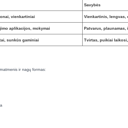
Savybės
onai, vienkartiniai
Vienkartinis, lengvas
jimo aplikacijos, mokymai
Patvarus, plaunamas, 
atai, sunkūs gaminiai
Tvirtas, puikiai laikos
tų matmenis ir nagų formas:
ta