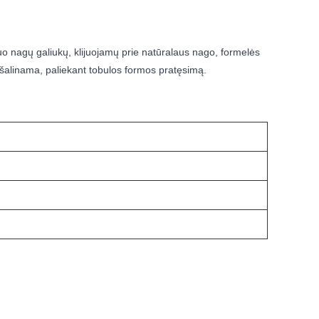
uo nagų galiukų, klijuojamų prie natūralaus nago, formelės
pašalinama, paliekant tobulos formos pratęsimą.