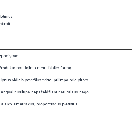
ėtinius
dirbti
Aprašymas
Produkto naudojimo metu išlaiko formą
Lipnus vidinis paviršius tvirtai prilimpa prie piršto
Lengvai nusilupa nepažeidžiant natūralaus nago
Palaiko simetriškus, proporcingus plėtinius