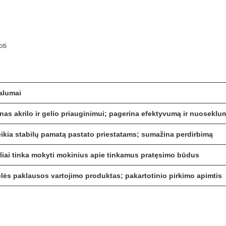
oti
alumai
nas akrilo ir gelio priauginimui; pagerina efektyvumą ir nuoseklu
ikia stabilų pamatą pastato priestatams; sumažina perdirbimą
liai tinka mokyti mokinius apie tinkamus pratęsimo būdus
lės paklausos vartojimo produktas; pakartotinio pirkimo apimtis