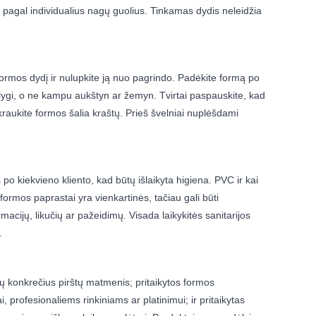
as pagal individualius nagų guolius. Tinkamas dydis neleidžia
rmos dydį ir nulupkite ją nuo pagrindo. Padėkite formą po
ir lygi, o ne kampu aukštyn ar žemyn. Tvirtai paspauskite, kad
rkraukite formos šalia kraštų. Prieš švelniai nuplėšdami
o kiekvieno kliento, kad būtų išlaikyta higiena. PVC ir kai
 formos paprastai yra vienkartinės, tačiau gali būti
acijų, likučių ar pažeidimų. Visada laikykitės sanitarijos
.
ų konkrečius pirštų matmenis; pritaikytos formos
profesionaliems rinkiniams ar platinimui; ir pritaikytas