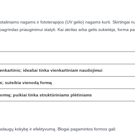
aliniams nagams ir fototerapijos (UV gelio) nagams kurti. Skirtingai n
agrindas priauginimui statyti. Kai akrilas arba gelis sukietėja, forma 
enkartinis; idealiai tinka vienkartiniam naudojimui
s; suteikia vienodą formą
 formą; puikiai tinka struktūriniams plėtiniams
aslaugų kokybę ir efektyvumą. Blogai pagamintos formos gali: