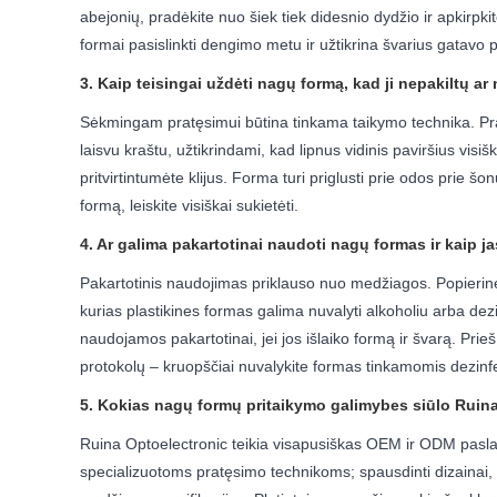
abejonių, pradėkite nuo šiek tiek didesnio dydžio ir apkirpki
formai pasislinkti dengimo metu ir užtikrina švarius gatavo p
3. Kaip teisingai uždėti nagų formą, kad ji nepakiltų ar
Sėkmingam pratęsimui būtina tinkama taikymo technika. Prad
laisvu kraštu, užtikrindami, kad lipnus vidinis paviršius vis
pritvirtintumėte klijus. Forma turi priglusti prie odos prie š
formą, leiskite visiškai sukietėti.
4. Ar galima pakartotinai naudoti nagų formas ir kaip ja
Pakartotinis naudojimas priklauso nuo medžiagos. Popierinės 
kurias plastikines formas galima nuvalyti alkoholiu arba dezin
naudojamos pakartotinai, jei jos išlaiko formą ir švarą. Pri
protokolų – kruopščiai nuvalykite formas tinkamomis dezinfek
5. Kokias nagų formų pritaikymo galimybes siūlo Ruin
Ruina Optoelectronic teikia visapusiškas OEM ir ODM paslau
specializuotoms pratęsimo technikoms; spausdinti dizainai, r