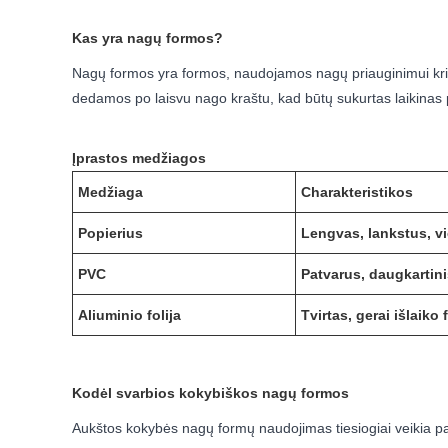
Kas yra nagų formos?
Nagų formos yra formos, naudojamos nagų priauginimui krist
dedamos po laisvu nago kraštu, kad būtų sukurtas laikinas p
Įprastos medžiagos
Medžiaga
Charakteristikos
Popierius
Lengvas, lankstus, vi
PVC
Patvarus, daugkartini
Aliuminio folija
Tvirtas, gerai išlaiko
Kodėl svarbios kokybiškos nagų formos
Aukštos kokybės nagų formų naudojimas tiesiogiai veikia p