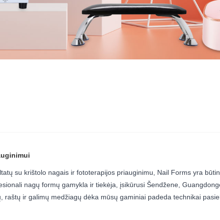
auginimui
atų su krištolo nagais ir fototerapijos priauginimu, Nail Forms yra būt
esionali nagų formų gamykla ir tiekėja, įsikūrusi Šendžene, Guangdong
 dydžių, raštų ir galimų medžiagų dėka mūsų gaminiai padeda technikai pasie