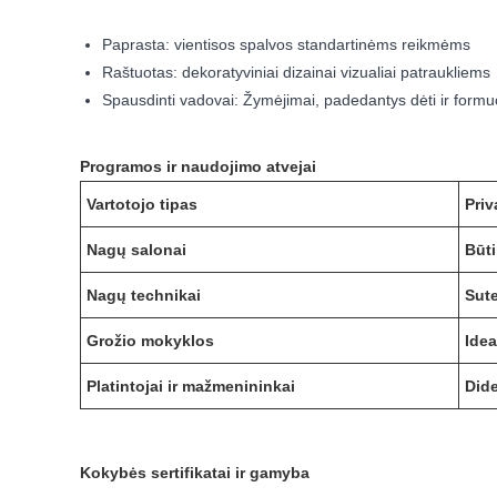
Paprasta: vientisos spalvos standartinėms reikmėms
Raštuotas: dekoratyviniai dizainai vizualiai patraukliems
Spausdinti vadovai: Žymėjimai, padedantys dėti ir formu
Programos ir naudojimo atvejai
Vartotojo tipas
Priv
Nagų salonai
Būti
Nagų technikai
Sute
Grožio mokyklos
Idea
Platintojai ir mažmenininkai
Dide
Kokybės sertifikatai ir gamyba