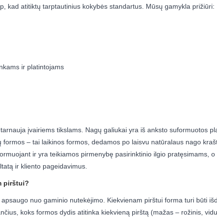
 kad atitiktų tarptautinius kokybės standartus. Mūsų gamykla prižiūri:
nkams ir platintojams
rnauja įvairiems tikslams. Nagų galiukai yra iš anksto suformuotos plas
 formos – tai laikinos formos, dedamos po laisvu natūralaus nago kraštu
uojant ir yra teikiamos pirmenybę pasirinktinio ilgio pratęsimams, o an
tatą ir kliento pageidavimus.
 pirštui?
apsaugo nuo gaminio nutekėjimo. Kiekvienam pirštui forma turi būti išdės
, koks formos dydis atitinka kiekvieną pirštą (mažas – rožinis, vidutini