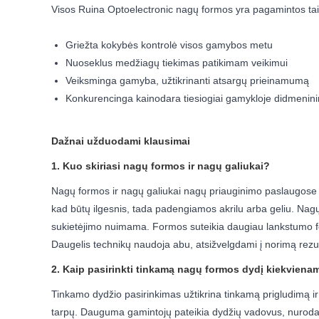
Visos Ruina Optoelectronic nagų formos yra pagamintos taip,
Griežta kokybės kontrolė visos gamybos metu
Nuoseklus medžiagų tiekimas patikimam veikimui
Veiksminga gamyba, užtikrinanti atsargų prieinamumą
Konkurencinga kainodara tiesiogiai gamykloje didmenini
Dažnai užduodami klausimai
1. Kuo skiriasi nagų formos ir nagų galiukai?
Nagų formos ir nagų galiukai nagų priauginimo paslaugose ta
kad būtų ilgesnis, tada padengiamos akrilu arba geliu. Nagų
sukietėjimo nuimama. Formos suteikia daugiau lankstumo form
Daugelis technikų naudoja abu, atsižvelgdami į norimą rezul
2. Kaip pasirinkti tinkamą nagų formos dydį kiekvienam
Tinkamo dydžio pasirinkimas užtikrina tinkamą prigludimą ir 
tarpų. Dauguma gamintojų pateikia dydžių vadovus, nurodančius