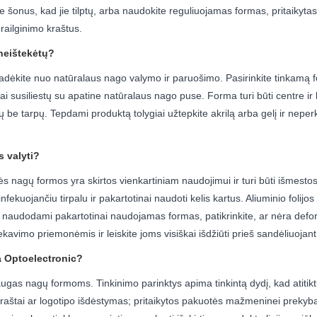
te šonus, kad jie tilptų, arba naudokite reguliuojamas formas, pritaikyt
railginimo kraštus.
 neištekėtų?
ėkite nuo natūralaus nago valymo ir paruošimo. Pasirinkite tinkamą fo
iškai susiliestų su apatine natūralaus nago puse. Forma turi būti centre 
onų be tarpų. Tepdami produktą tolygiai užtepkite akrilą arba gelį ir nepe
s valyti?
nagų formos yra skirtos vienkartiniam naudojimui ir turi būti išmestos p
fekuojančiu tirpalu ir pakartotinai naudoti kelis kartus. Aliuminio folijos
eš naudodami pakartotinai naudojamas formas, patikrinkite, ar nėra deform
avimo priemonėmis ir leiskite joms visiškai išdžiūti prieš sandėliuojant
a Optoelectronic?
gas nagų formoms. Tinkinimo parinktys apima tinkintą dydį, kad atitikt
aštai ar logotipo išdėstymas; pritaikytos pakuotės mažmeninei prekybai, 