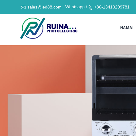

Whatsapp /
sales@led88.com
+86-13410299781

NAMAI