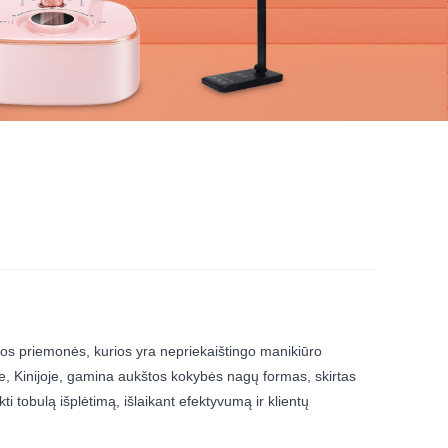
inos priemonės, kurios yra nepriekaištingo manikiūro
e, Kinijoje, gamina aukštos kokybės nagų formas, skirtas
kti tobulą išplėtimą, išlaikant efektyvumą ir klientų