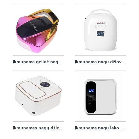
Įkraunama gelinė nagų džiovintuvo lempa 96w
Įkraunama nagų džiovintuvo LED lempa 86w Protable
Įkraunamas nagų džiovintuvas UV nagų lempa 72w
Įkraunama nagų lako džiovintuvo lempa 72w