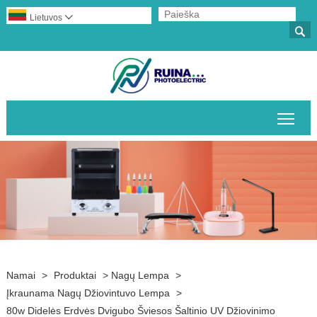
Lietuvos


Perj
Namai
>
Produktai
>
Nagų Lempa
>
Įkraunama Nagų Džiovintuvo Lempa
>
80w Didelės Erdvės Dvigubo Šviesos Šaltinio UV Džiovinimo