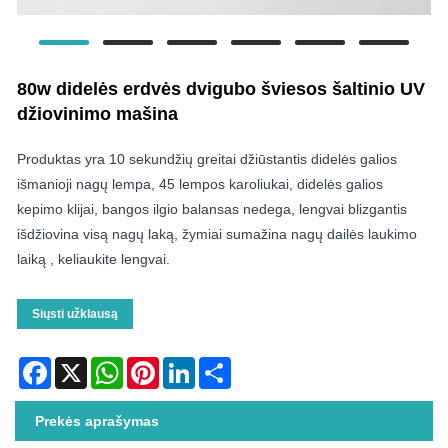
80w didelės erdvės dvigubo šviesos šaltinio UV
džiovinimo mašina
Produktas yra 10 sekundžių greitai džiūstantis didelės galios
išmanioji nagų lempa, 45 lempos karoliukai, didelės galios
kepimo klijai, bangos ilgio balansas nedega, lengvai blizgantis
išdžiovina visą nagų laką, žymiai sumažina nagų dailės laukimo
laiką , keliaukite lengvai.
Siųsti užklausą
Facebook
X
WhatsApp
Pinterest
LinkedIn
Share
Prekės aprašymas