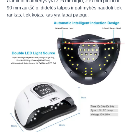
Gaminio matmenys yra 215 mm ilgio, 210 mm pločio ir
90 mm aukščio, didelės talpos ir galimybės naudoti tiek
rankas, tiek kojas, kas yra labai patogu.