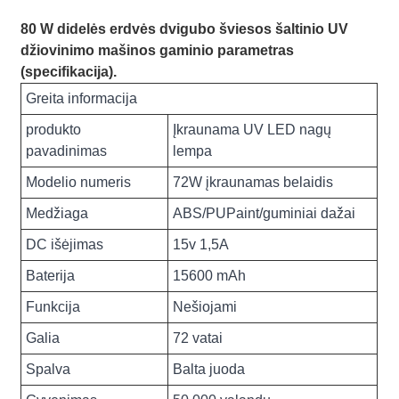
80 W didelės erdvės dvigubo šviesos šaltinio UV
džiovinimo mašinos gaminio parametras
(specifikacija).
Greita informacija
produkto
Įkraunama UV LED nagų
pavadinimas
lempa
Modelio numeris
72W įkraunamas belaidis
Medžiaga
ABS/PUPaint/guminiai dažai
DC išėjimas
15v 1,5A
Baterija
15600 mAh
Funkcija
Nešiojami
Galia
72 vatai
Spalva
Balta juoda