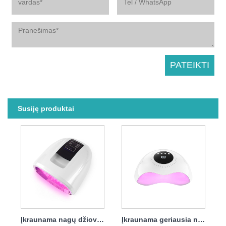
Susiję produktai
Įkraunama nagų džiovintuvo UV lempa 90w
Įkraunama geriausia nagų džiovintuvo lempa 120w