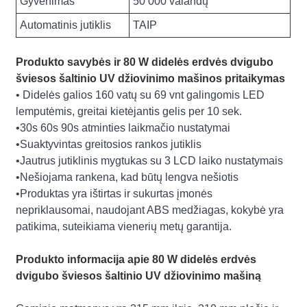
Gyvenimas
50 000 valandų
Automatinis jutiklis
TAIP
Produkto savybės ir 80 W didelės erdvės dvigubo
šviesos šaltinio UV džiovinimo mašinos pritaikymas
• Didelės galios 160 vatų su 69 vnt galingomis LED
lemputėmis, greitai kietėjantis gelis per 10 sek.
•30s 60s 90s atminties laikmačio nustatymai
•Suaktyvintas greitosios rankos jutiklis
•Jautrus jutiklinis mygtukas su 3 LCD laiko nustatymais
•Nešiojama rankena, kad būtų lengva nešiotis
•Produktas yra ištirtas ir sukurtas įmonės
nepriklausomai, naudojant ABS medžiagas, kokybė yra
patikima, suteikiama vienerių metų garantija.
Produkto informacija apie 80 W didelės erdvės
dvigubo šviesos šaltinio UV džiovinimo mašiną