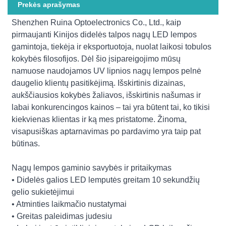
Prekės aprašymas
Shenzhen Ruina Optoelectronics Co., Ltd., kaip
pirmaujanti Kinijos didelės talpos nagų LED lempos
gamintoja, tiekėja ir eksportuotoja, nuolat laikosi tobulos
kokybės filosofijos. Dėl šio įsipareigojimo mūsų
namuose naudojamos UV lipnios nagų lempos pelnė
daugelio klientų pasitikėjimą. Išskirtinis dizainas,
aukščiausios kokybės žaliavos, išskirtinis našumas ir
labai konkurencingos kainos – tai yra būtent tai, ko tikisi
kiekvienas klientas ir ką mes pristatome. Žinoma,
visapusiškas aptarnavimas po pardavimo yra taip pat
būtinas.
Nagų lempos gaminio savybės ir pritaikymas
• Didelės galios LED lemputės greitam 10 sekundžių
gelio sukietėjimui
• Atminties laikmačio nustatymai
• Greitas paleidimas judesiu