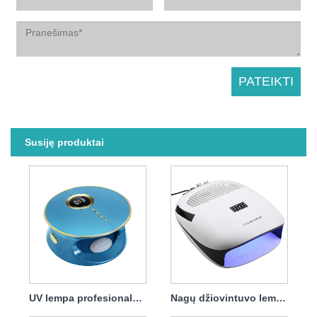
Susiję produktai
UV lempa profesionalus nagų džiovintuvas 168w
Nagų džiovintuvo lempa dulkių surinkėjas 140w 4 in1