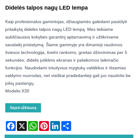
Didelės talpos nagų LED lempa
Kaip profesionalus gamintojas, džiaugiamės galėdami pasiūlyti
pritaikytą didelės talpos nagų LED lempą. Mes teikiame
aukščiausios kokybės garantinį aptarnavimą ir užtikriname
savalaikį pristatymą. Šiame gaminyje yra išmanioji raudonos
šviesos technologija, švelni rankoms, greitas džiovinimas per 5
sekundes, didelis jutiklinis ekranas ir palaikomos laikmačio
funkcijos. Naudodami intuityvius mygtukų valdiklius ir išsamias
valdymo nuorodas, net visiškai pradedantieji gali juo naudotis be
jokių pastangų.
Modelis:X30
Siųsti užklausą
Facebook
X
WhatsApp
Pinterest
LinkedIn
Share