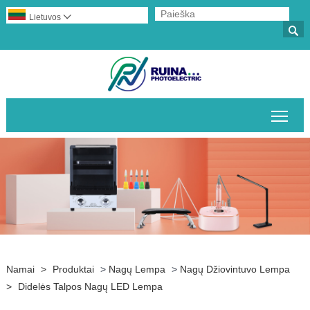
Lietuvos


Perj
Namai
>
Produktai
>
Nagų Lempa
>
Nagų Džiovintuvo Lempa
>
Didelės Talpos Nagų LED Lempa