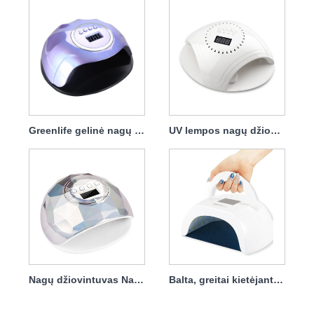
Greenlife gelinė nagų džiovintuvo lempa 120w
UV lempos nagų džiovintuvas su įkrovikliu 86w
Nagų džiovintuvas Nagų džiovinimo lempa nagų lakui 86w
Balta, greitai kietėjanti 80 W nešiojama nagų džiovintuvo lempa