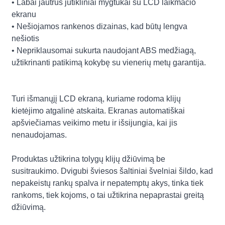
• Labai jautrūs jutikliniai mygtukai su LCD laikmačio
ekranu
• Nešiojamos rankenos dizainas, kad būtų lengva
nešiotis
• Nepriklausomai sukurta naudojant ABS medžiagą,
užtikrinanti patikimą kokybę su vienerių metų garantija.
Turi išmanųjį LCD ekraną, kuriame rodoma klijų
kietėjimo atgalinė atskaita. Ekranas automatiškai
apšviečiamas veikimo metu ir išsijungia, kai jis
nenaudojamas.
Produktas užtikrina tolygų klijų džiūvimą be
susitraukimo. Dvigubi šviesos šaltiniai švelniai šildo, kad
nepakeistų rankų spalva ir nepatemptų akys, tinka tiek
rankoms, tiek kojoms, o tai užtikrina nepaprastai greitą
džiūvimą.