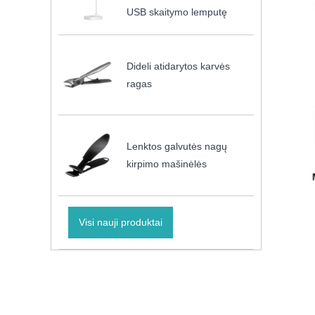
USB skaitymo lemputę
Dideli atidarytos karvės
ragas
Lenktos galvutės nagų
kirpimo mašinėlės
Visi nauji produktai