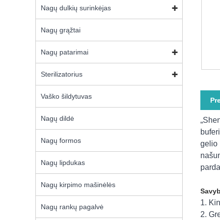
Nagų dulkių surinkėjas
Nagų grąžtai
Nagų patarimai
Sterilizatorius
Vaško šildytuvas
Pr
Nagų dildė
„Shen
bufer
Nagų formos
gelio
našum
Nagų lipdukas
parda
Nagų kirpimo mašinėlės
Savyb
1. Ki
Nagų rankų pagalvė
2. Gr