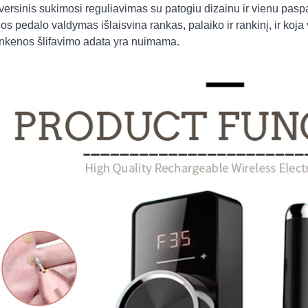
versinis sukimosi reguliavimas su patogiu dizainu ir vienu pa
jos pedalo valdymas išlaisvina rankas, palaiko ir rankinį, ir ko
nkenos šlifavimo adata yra nuimama.