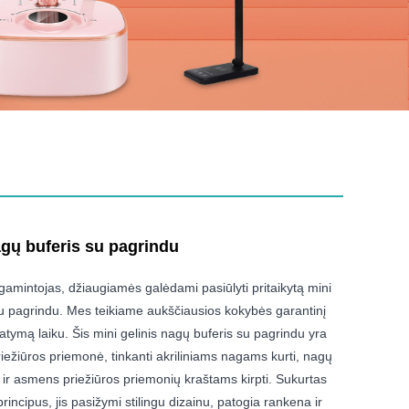
agų buferis su pagrindu
gamintojas, džiaugiamės galėdami pasiūlyti pritaikytą mini
su pagrindu. Mes teikiame aukščiausios kokybės garantinį
tatymą laiku. Šis mini gelinis nagų buferis su pagrindu yra
riežiūros priemonė, tinkanti akriliniams nagams kurti, nagų
i ir asmens priežiūros priemonių kraštams kirpti. Sukurtas
principus, jis pasižymi stilingu dizainu, patogia rankena ir