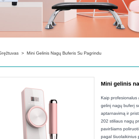
 Gręžtuvas
>
Mini Gelinis Nagų Buferis Su Pagrindu
Mini gelinis n
Kaip profesionalus 
gelinį nagų buferį 
aptarnavimą ir pris
202 stiliaus nagų p
paviršiams poliruot
pagal šiuolaikinius 