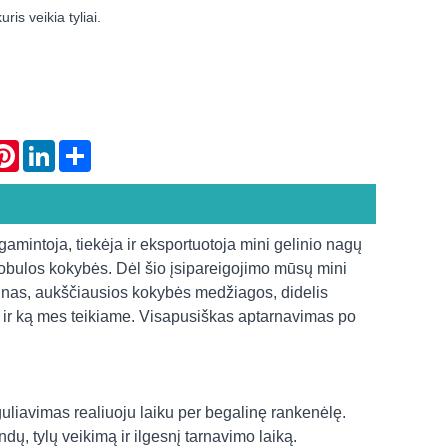
uris veikia tyliai.
atsApp
Pinterest
LinkedIn
Share
amintoja, tiekėja ir eksportuotoja mini gelinio nagų
 tobulos kokybės. Dėl šio įsipareigojimo mūsų mini
izainas, aukščiausios kokybės medžiagos, didelis
s ir ką mes teikiame. Visapusiškas aptarnavimas po
eguliavimas realiuoju laiku per begalinę rankenėlę.
ndų, tylų veikimą ir ilgesnį tarnavimo laiką.