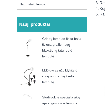
3. Re
Nagų stalo lempa
4. Ko
5. Ra
Nauji produktai
Grindų lemputė šalta balta
šviesa grožio nagų
blakstienų tatuiruotė
lemputė
LED gyvas užpildykite 6
colių nuotraukų žiedo
lemputę
Studijuokite specialią akių
apsaugos lovos lempos