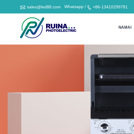

Whatsapp /
sales@led88.com
+86-13410299781

NAMAI