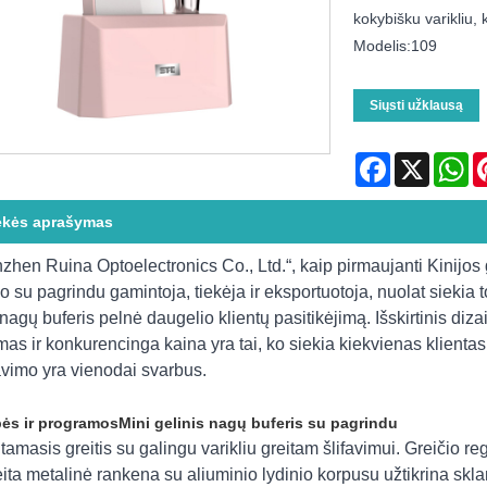
kokybišku varikliu, k
Modelis:109
Siųsti užklausą
Facebook
X
Wh
ekės aprašymas
zhen Ruina Optoelectronics Co., Ltd.“, kaip pirmaujanti Kinijos g
io su pagrindu gamintoja, tiekėja ir eksportuotoja, nuolat siekia
 nagų buferis pelnė daugelio klientų pasitikėjimą. Išskirtinis d
as ir konkurencinga kaina yra tai, ko siekia kiekvienas klienta
vimo yra vienodai svarbus.
ės ir programos
Mini gelinis nagų buferis su pagrindu
ntamasis greitis su galingu varikliu greitam šlifavimui. Greičio r
eita metalinė rankena su aliuminio lydinio korpusu užtikrina skla