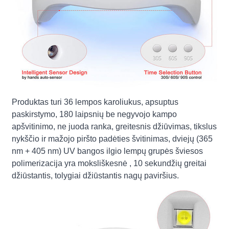
Produktas turi 36 lempos karoliukus, apsuptus
paskirstymo, 180 laipsnių be negyvojo kampo
apšvitinimo, ne juoda ranka, greitesnis džiūvimas, tikslus
nykščio ir mažojo piršto padėties švitinimas, dviejų (365
nm + 405 nm) UV bangos ilgio lempų grupės šviesos
polimerizacija yra moksliškesnė , 10 sekundžių greitai
džiūstantis, tolygiai džiūstantis nagų paviršius.