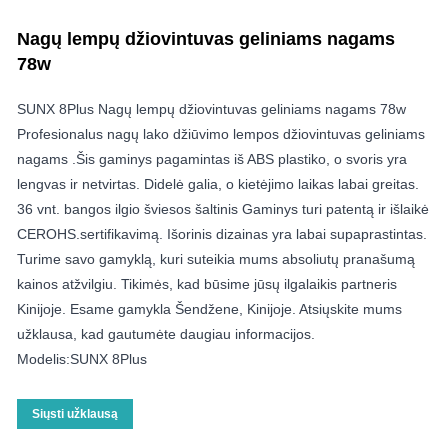
Nagų lempų džiovintuvas geliniams nagams
78w
SUNX 8Plus Nagų lempų džiovintuvas geliniams nagams 78w
Profesionalus nagų lako džiūvimo lempos džiovintuvas geliniams
nagams .Šis gaminys pagamintas iš ABS plastiko, o svoris yra
lengvas ir netvirtas. Didelė galia, o kietėjimo laikas labai greitas.
36 vnt. bangos ilgio šviesos šaltinis Gaminys turi patentą ir išlaikė
CEROHS.sertifikavimą. Išorinis dizainas yra labai supaprastintas.
Turime savo gamyklą, kuri suteikia mums absoliutų pranašumą
kainos atžvilgiu. Tikimės, kad būsime jūsų ilgalaikis partneris
Kinijoje. Esame gamykla Šendžene, Kinijoje. Atsiųskite mums
užklausa, kad gautumėte daugiau informacijos.
Modelis:SUNX 8Plus
Siųsti užklausą