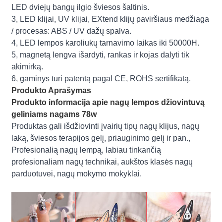
LED dviejų bangų ilgio šviesos šaltinis.
3, LED klijai, UV klijai, EXtend klijų paviršiaus medžiaga
/ procesas: ABS / UV dažų spalva.
4, LED lempos karoliukų tarnavimo laikas iki 50000H.
5, magnetą lengva išardyti, rankas ir kojas dalyti tik
akimirką.
6, gaminys turi patentą pagal CE, ROHS sertifikatą.
Produkto Aprašymas
Produkto informacija apie nagų lempos džiovintuvą
geliniams nagams 78w
Produktas gali išdžiovinti įvairių tipų nagų klijus, nagų
laką, šviesos terapijos gelį, priauginimo gelį ir pan.,
Profesionalią nagų lempą, labiau tinkančią
profesionaliam nagų technikai, aukštos klasės nagų
parduotuvei, nagų mokymo mokyklai.