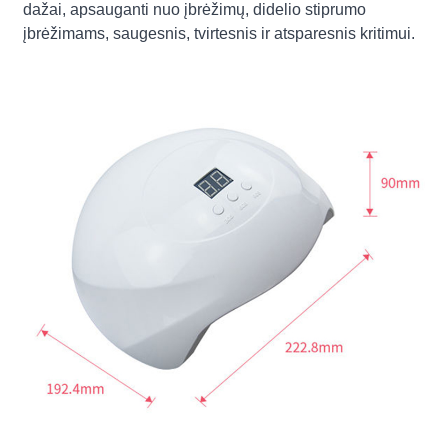
dažai, apsauganti nuo įbrėžimų, didelio stiprumo
įbrėžimams, saugesnis, tvirtesnis ir atsparesnis kritimui.