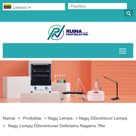
Lietuvos


Perj
Namai
>
Produktai
>
Nagų Lempa
>
Nagų Džiovintuvo Lempa
>
Nagų Lempų Džiovintuvas Geliniams Nagams 78w