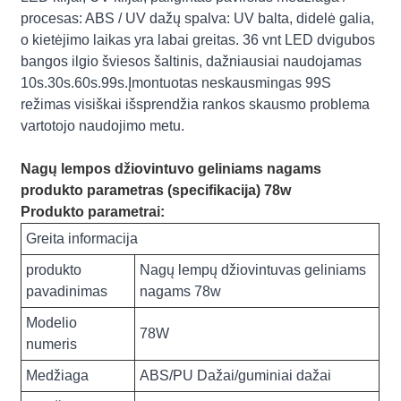
procesas: ABS / UV dažų spalva: UV balta, didelė galia,
o kietėjimo laikas yra labai greitas. 36 vnt LED dvigubos
bangos ilgio šviesos šaltinis, dažniausiai naudojamas
10s.30s.60s.99s.Įmontuotas neskausmingas 99S
režimas visiškai išsprendžia rankos skausmo problema
vartotojo naudojimo metu.
Nagų lempos džiovintuvo geliniams nagams
produkto parametras (specifikacija) 78w
Produkto parametrai:
Greita informacija
produkto
Nagų lempų džiovintuvas geliniams
pavadinimas
nagams 78w
Modelio
78W
numeris
Medžiaga
ABS/PU Dažai/guminiai dažai