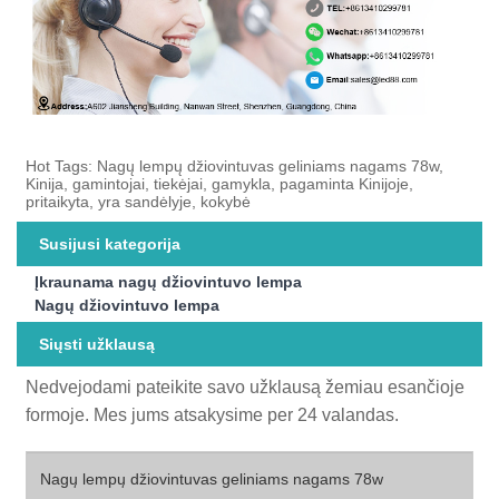
Hot Tags: Nagų lempų džiovintuvas geliniams nagams 78w,
Kinija, gamintojai, tiekėjai, gamykla, pagaminta Kinijoje,
pritaikyta, yra sandėlyje, kokybė
Susijusi kategorija
Įkraunama nagų džiovintuvo lempa
Nagų džiovintuvo lempa
Siųsti užklausą
Nedvejodami pateikite savo užklausą žemiau esančioje
formoje. Mes jums atsakysime per 24 valandas.