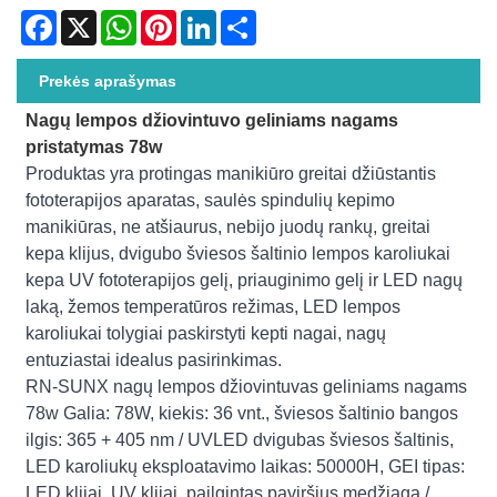
Facebook
X
WhatsApp
Pinterest
LinkedIn
Share
Prekės aprašymas
Nagų lempos džiovintuvo geliniams nagams
pristatymas 78w
Produktas yra protingas manikiūro greitai džiūstantis
fototerapijos aparatas, saulės spindulių kepimo
manikiūras, ne atšiaurus, nebijo juodų rankų, greitai
kepa klijus, dvigubo šviesos šaltinio lempos karoliukai
kepa UV fototerapijos gelį, priauginimo gelį ir LED nagų
laką, žemos temperatūros režimas, LED lempos
karoliukai tolygiai paskirstyti kepti nagai, nagų
entuziastai idealus pasirinkimas.
RN-SUNX nagų lempos džiovintuvas geliniams nagams
78w Galia: 78W, kiekis: 36 vnt., šviesos šaltinio bangos
ilgis: 365 + 405 nm / UVLED dvigubas šviesos šaltinis,
LED karoliukų eksploatavimo laikas: 50000H, GEI tipas:
LED klijai, UV klijai, pailgintas paviršius medžiaga /