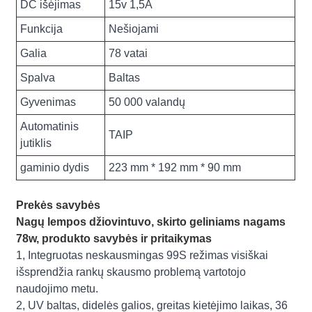
DC išėjimas
15v 1,5A
Funkcija
Nešiojami
Galia
78 vatai
Spalva
Baltas
Gyvenimas
50 000 valandų
Automatinis
TAIP
jutiklis
gaminio dydis
223 mm * 192 mm * 90 mm
Prekės savybės
Nagų lempos džiovintuvo, skirto geliniams nagams
78w, produkto savybės ir pritaikymas
1, Integruotas neskausmingas 99S režimas visiškai
išsprendžia rankų skausmo problemą vartotojo
naudojimo metu.
2, UV baltas, didelės galios, greitas kietėjimo laikas, 36