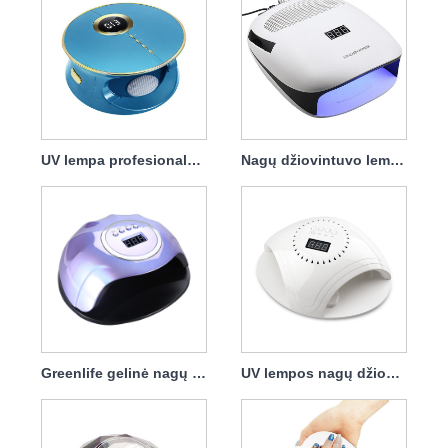
UV lempa profesionalus nagų džiovintuvas 168w
Nagų džiovintuvo lempa dulkių surinkėjas 140w 4 in1
Greenlife gelinė nagų džiovintuvo lempa 120w
UV lempos nagų džiovintuvas su įkrovikliu 86w