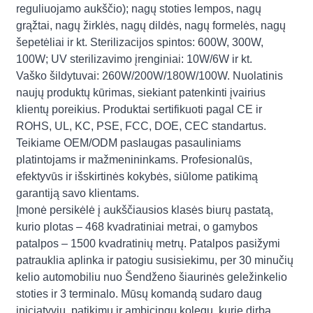
reguliuojamo aukščio); nagų stoties lempos, nagų
grąžtai, nagų žirklės, nagų dildės, nagų formelės, nagų
šepetėliai ir kt. Sterilizacijos spintos: 600W, 300W,
100W; UV sterilizavimo įrenginiai: 10W/6W ir kt.
Vaško šildytuvai: 260W/200W/180W/100W. Nuolatinis
naujų produktų kūrimas, siekiant patenkinti įvairius
klientų poreikius. Produktai sertifikuoti pagal CE ir
ROHS, UL, KC, PSE, FCC, DOE, CEC standartus.
Teikiame OEM/ODM paslaugas pasauliniams
platintojams ir mažmenininkams. Profesionalūs,
efektyvūs ir išskirtinės kokybės, siūlome patikimą
garantiją savo klientams.
Įmonė persikėlė į aukščiausios klasės biurų pastatą,
kurio plotas – 468 kvadratiniai metrai, o gamybos
patalpos – 1500 kvadratinių metrų. Patalpos pasižymi
patrauklia aplinka ir patogiu susisiekimu, per 30 minučių
kelio automobiliu nuo Šendženo šiaurinės geležinkelio
stoties ir 3 terminalo. Mūsų komandą sudaro daug
iniciatyvių, patikimų ir ambicingų kolegų, kurie dirba