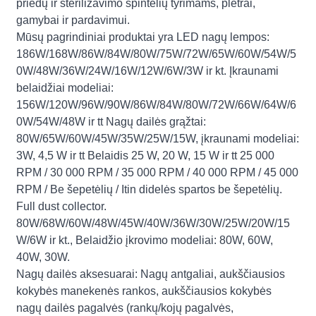
priedų ir sterilizavimo spintelių tyrimams, plėtrai,
gamybai ir pardavimui.
Mūsų pagrindiniai produktai yra LED nagų lempos:
186W/168W/86W/84W/80W/75W/72W/65W/60W/54W/5
0W/48W/36W/24W/16W/12W/6W/3W ir kt. Įkraunami
belaidžiai modeliai:
156W/120W/96W/90W/86W/84W/80W/72W/66W/64W/6
0W/54W/48W ir tt Nagų dailės grąžtai:
80W/65W/60W/45W/35W/25W/15W, įkraunami modeliai:
3W, 4,5 W ir tt Belaidis 25 W, 20 W, 15 W ir tt 25 000
RPM / 30 000 RPM / 35 000 RPM / 40 000 RPM / 45 000
RPM / Be šepetėlių / Itin didelės spartos be šepetėlių.
Full dust collector.
80W/68W/60W/48W/45W/40W/36W/30W/25W/20W/15
W/6W ir kt., Belaidžio įkrovimo modeliai: 80W, 60W,
40W, 30W.
Nagų dailės aksesuarai: Nagų antgaliai, aukščiausios
kokybės manekenės rankos, aukščiausios kokybės
nagų dailės pagalvės (rankų/kojų pagalvės,