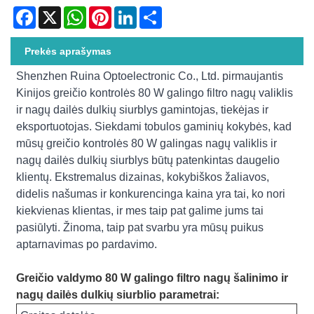
Facebook
X
WhatsApp
Pinterest
LinkedIn
Share
Prekės aprašymas
Shenzhen Ruina Optoelectronic Co., Ltd. pirmaujantis
Kinijos greičio kontrolės 80 W galingo filtro nagų valiklis
ir nagų dailės dulkių siurblys gamintojas, tiekėjas ir
eksportuotojas. Siekdami tobulos gaminių kokybės, kad
mūsų greičio kontrolės 80 W galingas nagų valiklis ir
nagų dailės dulkių siurblys būtų patenkintas daugelio
klientų. Ekstremalus dizainas, kokybiškos žaliavos,
didelis našumas ir konkurencinga kaina yra tai, ko nori
kiekvienas klientas, ir mes taip pat galime jums tai
pasiūlyti. Žinoma, taip pat svarbu yra mūsų puikus
aptarnavimas po pardavimo.
Greičio valdymo 80 W galingo filtro nagų šalinimo ir
nagų dailės dulkių siurblio parametrai: