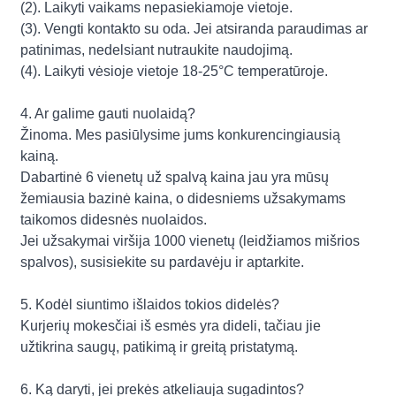
(2). Laikyti vaikams nepasiekiamoje vietoje.
(3). Vengti kontakto su oda. Jei atsiranda paraudimas ar
patinimas, nedelsiant nutraukite naudojimą.
(4). Laikyti vėsioje vietoje 18-25°C temperatūroje.
4. Ar galime gauti nuolaidą?
Žinoma. Mes pasiūlysime jums konkurencingiausią
kainą.
Dabartinė 6 vienetų už spalvą kaina jau yra mūsų
žemiausia bazinė kaina, o didesniems užsakymams
taikomos didesnės nuolaidos.
Jei užsakymai viršija 1000 vienetų (leidžiamos mišrios
spalvos), susisiekite su pardavėju ir aptarkite.
5. Kodėl siuntimo išlaidos tokios didelės?
Kurjerių mokesčiai iš esmės yra dideli, tačiau jie
užtikrina saugų, patikimą ir greitą pristatymą.
6. Ką daryti, jei prekės atkeliauja sugadintos?