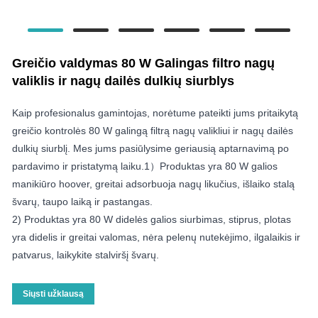
Greičio valdymas 80 W Galingas filtro nagų
valiklis ir nagų dailės dulkių siurblys
Kaip profesionalus gamintojas, norėtume pateikti jums pritaikytą
greičio kontrolės 80 W galingą filtrą nagų valikliui ir nagų dailės
dulkių siurblį. Mes jums pasiūlysime geriausią aptarnavimą po
pardavimo ir pristatymą laiku.1）Produktas yra 80 W galios
manikiūro hoover, greitai adsorbuoja nagų likučius, išlaiko stalą
švarų, taupo laiką ir pastangas.
2) Produktas yra 80 W didelės galios siurbimas, stiprus, plotas
yra didelis ir greitai valomas, nėra pelenų nutekėjimo, ilgalaikis ir
patvarus, laikykite stalviršį švarų.
Siųsti užklausą