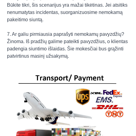
Būkite tikri, šis scenarijus yra mažai tikėtinas. Jei atsitiks
nenumatytas incidentas, suorganizuosime nemokamą
pakeitimo siuntą.
7. Ar galiu pirmiausia paprašyti nemokamų pavyzdžių?
Žinoma. Iš pradžių galime pateikti pavyzdžius, o klientas
padengia siuntimo išlaidas. Šie mokesčiai bus grąžinti
patvirtinus masinį užsakymą.