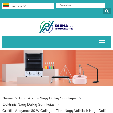
Lietuvos


Perj
Namai
>
Produktai
>
Nagų Dulkių Surinkėjas
>
Elektrinis Nagų Dulkių Surinkėjas
>
Greičio Valdymas 80 W Galingas Filtro Nagų Valiklis Ir Nagų Dailės