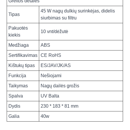
Greitos detalės
45 W nagų dulkių surinkėjas, didelis
Tipas
siurbimas su filtru
Pakuotės
10 vnt/dėžutė
kiekis
Medžiaga
ABS
Sertifikavimas
CE RoHS
Kištukų tipas
ES/JAV/JK/AS
Funkcija
Nešiojami
Taikymas
Nagų dailės grožis
Spalva
UV Balta
Dydis
230 * 183 * 81 mm
Galia
40w