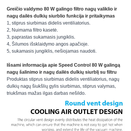
Greičio valdymo 80 W galingo filtro nagų valiklio ir
nagų dailės dulkių siurblio funkcija ir pritaikymas
1, stiprus siurbimas didelis ventiliatorius.
2, Nuimama filtro kasetė.
3, paprastas sukamasis jungiklis.
4, Šilumos išsklaidymo angos apačioje.
5, sukamasis jungiklis, nešiojamas naudoti.
Išsami informacija apie Speed ​​Control 80 W galingą
nagų šalinimo ir nagų dailės dulkių siurblį su filtru
Produktas stiprus siurbimas didelis ventiliatorius, nagų
dulkių nagų šiukšlių gylis siurbimas, stiprus valymas,
triukšmas mažas ilgas darbas nešildo.