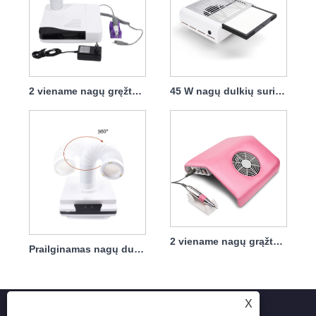
2 viename nagų gręžtuvas Dust Collector Professional 30000rpm 60w
45 W nagų dulkių surinkėjas, didelis siurbimas su filtru
2 viename nagų grąžtas Dust Collector Professional 30000rpm 40w
Prailginamas nagų dulkių surinkėjas su filtru 40w
X