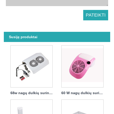
Susiję produktai
68w nagų dulkių surinkimo ventiliatorius su filtru
60 W nagų dulkių surinkėjas su įmontuotu maišeliu, kurį lengva surinkti